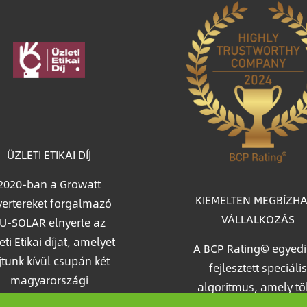
age
ÜZLETI ETIKAI DÍJ
2020-ban a Growatt
KIEMELTEN MEGBÍZH
vertereket forgalmazó
VÁLLALKOZÁS
U-SOLAR elnyerte az
eti Etikai díjat, amelyet
A BCP Rating© egyedi
jtunk kívül csupán két
fejlesztett speciális
magyarországi
algoritmus, amely t
épvállalatnak ítélt oda
mint egymillió magy