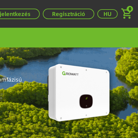
0
Válassza ki a ny
jelentkezés
Regisztráció
HU
Image
romfázisú