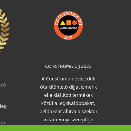
Image
CONSTRUMA DÍJ 2023
A Construmán évtizedek
ATÓ
óta kitüntető díjjal ismerik
el a kiállított termékek
közül a legkiválóbbakat,
leg
példaként állítva a szektor
valamennyi szereplője
öbb
számára. 2023-ben a
ar