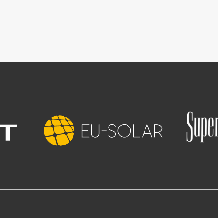
Image