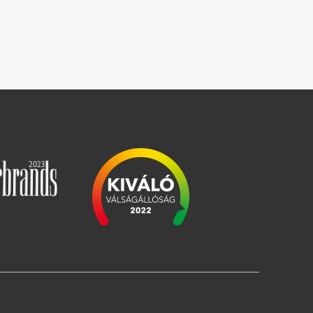
Image