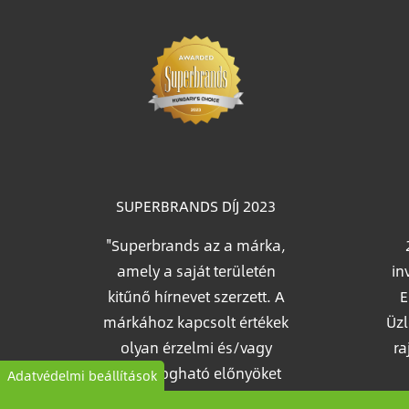
Im
SUPERBRANDS DÍJ 2023
"Superbrands az a márka,
amely a saját területén
in
kitűnő hírnevet szerzett. A
E
márkához kapcsolt értékek
Üzl
olyan érzelmi és/vagy
ra
kézzelfogható előnyöket
Adatvédelmi beállítások
nyújtanak, amelyet a
köz