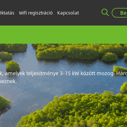
Be
Oktatás
Wifi regisztráció
Kapcsolat
rek, amelyek teljesítménye 3-15 kW között mozog. Há
keznek.