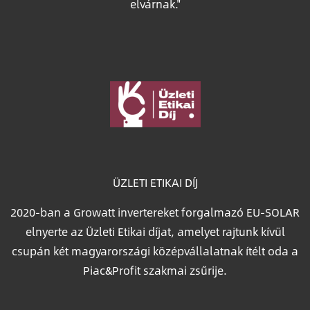
elvárnak."
Image
ÜZLETI ETIKAI DÍJ
2020-ban a Growatt invertereket forgalmazó EU-SOLAR
elnyerte az Üzleti Etikai díjat, amelyet rajtunk kívül
csupán két magyarországi középvállalatnak ítélt oda a
Piac&Profit szakmai zsűrije.