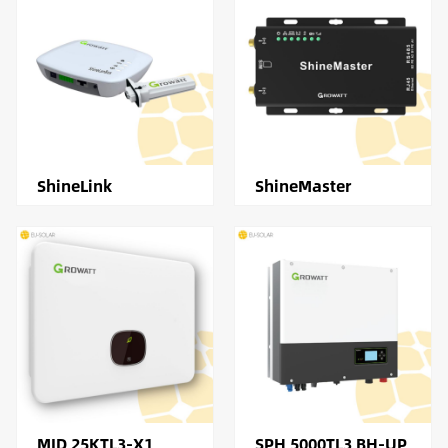
ShineLink
ShineMaster
MID 25KTL3-X1
SPH 5000TL3 BH-UP