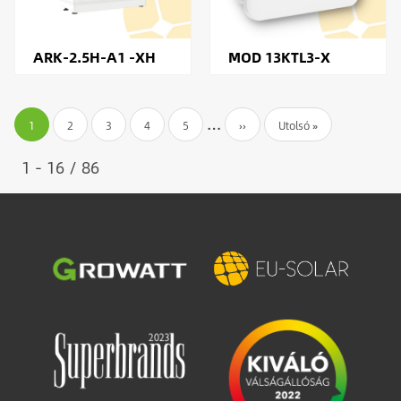
ARK-2.5H-A1 -XH
MOD 13KTL3-X
Oldalszámozás
…
Jelenlegi
1
Oldal
2
Oldal
3
Oldal
4
Oldal
5
Következő
››
Utolsó
Utolsó »
oldal
oldal
oldal
1 - 16 / 86
Image
Image
Image