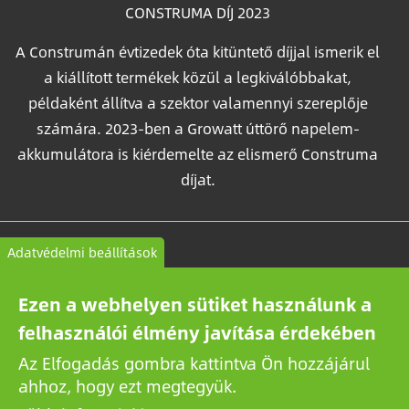
CONSTRUMA DÍJ 2023
A Construmán évtizedek óta kitüntető díjjal ismerik el
a kiállított termékek közül a legkiválóbbakat,
példaként állítva a szektor valamennyi szereplője
számára. 2023-ben a Growatt úttörő napelem-
akkumulátora is kiérdemelte az elismerő Construma
díjat.
Kapcsolat
Adatvédelmi beállítások
Általános Szerződési Feltételek
Ezen a webhelyen sütiket használunk a
Adatkezelési tájékoztató
felhasználói élmény javítása érdekében
Az Elfogadás gombra kattintva Ön hozzájárul
ahhoz, hogy ezt megtegyük.