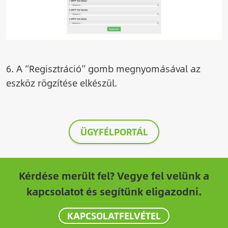
6. A “Regisztráció” gomb megnyomásával az
eszköz rögzítése elkészül.
ÜGYFÉLPORTÁL
Kérdése merült fel? Vegye fel velünk a
kapcsolatot és segítünk eligazodni.
KAPCSOLATFELVÉTEL