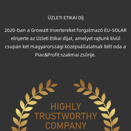
ÜZLETI ETIKAI DÍJ
2020-ban a Growatt invertereket forgalmazó EU-SOLAR
elnyerte az Üzleti Etikai díjat, amelyet rajtunk kívül
csupán két magyarországi középvállalatnak ítélt oda a
Piac&Profit szakmai zsűrije.