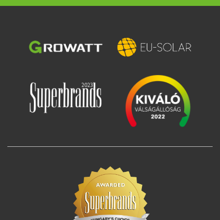
Image
Image
Image