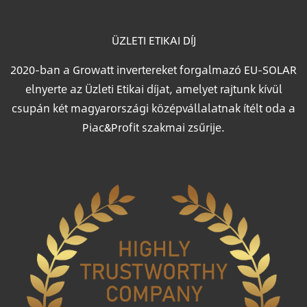
ÜZLETI ETIKAI DÍJ
2020-ban a Growatt invertereket forgalmazó EU-SOLAR
elnyerte az Üzleti Etikai díjat, amelyet rajtunk kívül
csupán két magyarországi középvállalatnak ítélt oda a
Piac&Profit szakmai zsűrije.