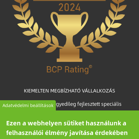
KIEMELTEN MEGBÍZHATÓ VÁLLALKOZÁS
A BCP Rating© egyedileg fejlesztett speciális
Adatvédelmi beállítások
algoritmus, amely több mint egymillió magyar
vállalkozás céginformációs adataiból válogatja le és
Ezen a webhelyen sütiket használunk a
kategorizálja a vállalkozásokat megbízhatóságuk
felhasználói élmény javítása érdekében
alapján.