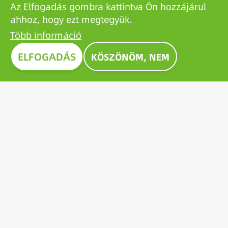
Az Elfogadás gombra kattintva Ön hozzájárul
ahhoz, hogy ezt megtegyük.
Több információ
Image
ELFOGADÁS
KÖSZÖNÖM, NEM
CONSTRUMA DÍJ 2023
A Construmán évtizedek óta kitüntető díjjal ismerik el
a kiállított termékek közül a legkiválóbbakat,
példaként állítva a szektor valamennyi szereplője
számára. 2023-ben a Growatt úttörő napelem-
akkumulátora is kiérdemelte az elismerő Construma
díjat.