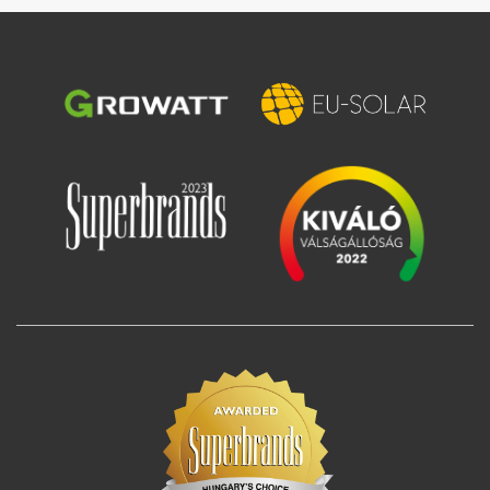
Image
Image
Image