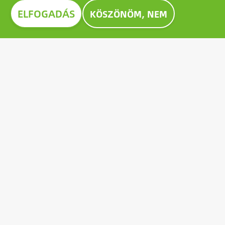
ELFOGADÁS
KÖSZÖNÖM, NEM
Image
CONSTRUMA DÍJ 2023
A Construmán évtizedek óta kitüntető díjjal ismerik el
a kiállított termékek közül a legkiválóbbakat,
példaként állítva a szektor valamennyi szereplője
számára. 2023-ben a Growatt úttörő napelem-
akkumulátora is kiérdemelte az elismerő Construma
díjat.