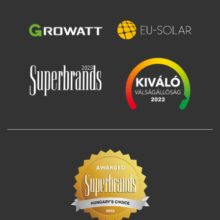
Image
Image
Image