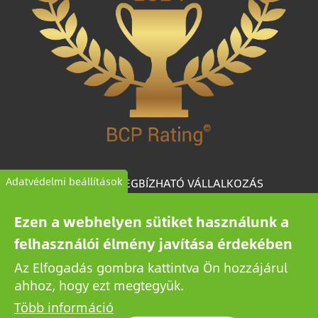
KIEMELTEN MEGBÍZHATÓ VÁLLALKOZÁS
Adatvédelmi beállítások
A BCP Rating© egyedileg fejlesztett speciális
Ezen a webhelyen sütiket használunk a
algoritmus, amely több mint egymillió magyar
felhasználói élmény javítása érdekében
vállalkozás céginformációs adataiból válogatja le és
Az Elfogadás gombra kattintva Ön hozzájárul
kategorizálja a vállalkozásokat megbízhatóságuk
ahhoz, hogy ezt megtegyük.
alapján.
Több információ