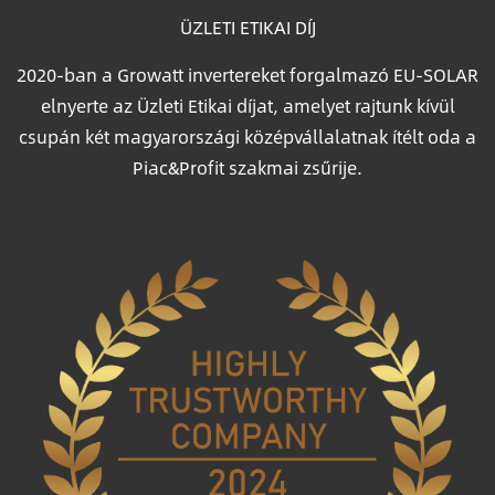
ÜZLETI ETIKAI DÍJ
2020-ban a Growatt invertereket forgalmazó EU-SOLAR
elnyerte az Üzleti Etikai díjat, amelyet rajtunk kívül
csupán két magyarországi középvállalatnak ítélt oda a
Piac&Profit szakmai zsűrije.