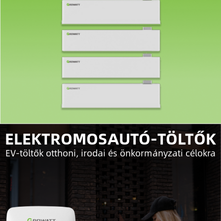
ELEKTROMOSAUTÓ-TÖLTŐK
EV-töltők otthoni, irodai és önkormányzati célokra