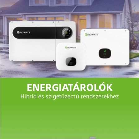
ENERGIATÁROLÓK
Hibrid és szigetüzemű rendszerekhez