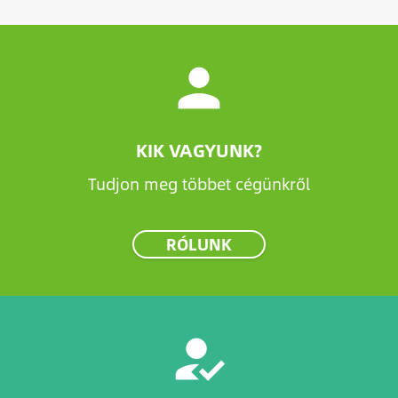
person
KIK VAGYUNK?
Tudjon meg többet cégünkről
RÓLUNK
how_to_reg