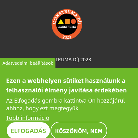
Image
CONSTRUMA DÍJ 2023
Adatvédelmi beállítások
A Construmán évtizedek óta kitüntető díjjal ismerik el
Ezen a webhelyen sütiket használunk a
a kiállított termékek közül a legkiválóbbakat,
felhasználói élmény javítása érdekében
példaként állítva a szektor valamennyi szereplője
számára. 2023-ben a Growatt úttörő napelem-
Az Elfogadás gombra kattintva Ön hozzájárul
akkumulátora is kiérdemelte az elismerő Construma
ahhoz, hogy ezt megtegyük.
díjat.
Több információ
ELFOGADÁS
KÖSZÖNÖM, NEM