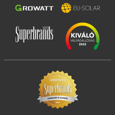
Image
Image
Image