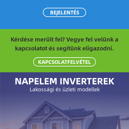
BEJELENTÉS
Kérdése merült fel? Vegye fel velünk a
kapcsolatot és segítünk eligazodni.
KAPCSOLATFELVÉTEL
NAPELEM INVERTEREK
Lakossági és üzleti modellek