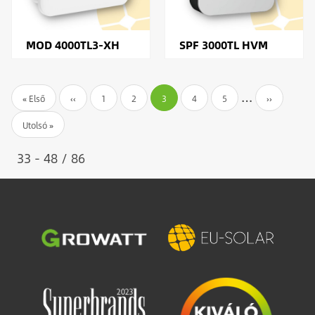
MOD 4000TL3-XH
SPF 3000TL HVM
Oldalszámozás
…
Első
« Első
Előző
‹‹
Oldal
1
Oldal
2
Jelenlegi
3
Oldal
4
Oldal
5
Következő
››
oldal
Utolsó
Utolsó »
oldal
oldal
oldal
oldal
33 - 48 / 86
Image
Image
Image