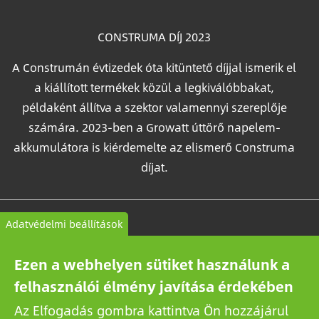
CONSTRUMA DÍJ 2023
A Construmán évtizedek óta kitüntető díjjal ismerik el
a kiállított termékek közül a legkiválóbbakat,
példaként állítva a szektor valamennyi szereplője
számára. 2023-ben a Growatt úttörő napelem-
akkumulátora is kiérdemelte az elismerő Construma
díjat.
Kapcsolat
Adatvédelmi beállítások
Általános Szerződési Feltételek
Ezen a webhelyen sütiket használunk a
Adatkezelési tájékoztató
felhasználói élmény javítása érdekében
Az Elfogadás gombra kattintva Ön hozzájárul