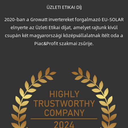
ÜZLETI ETIKAI DÍJ
2020-ban a Growatt invertereket forgalmazó EU-SOLAR
elnyerte az Üzleti Etikai díjat, amelyet rajtunk kívül
csupán két magyarországi középvállalatnak ítélt oda a
Piac&Profit szakmai zsűrije.