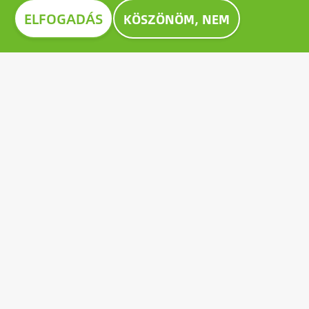
ELFOGADÁS
KÖSZÖNÖM, NEM
Image
CONSTRUMA DÍJ 2023
A Construmán évtizedek óta kitüntető díjjal ismerik el
a kiállított termékek közül a legkiválóbbakat,
példaként állítva a szektor valamennyi szereplője
számára. 2023-ben a Growatt úttörő napelem-
akkumulátora is kiérdemelte az elismerő Construma
díjat.