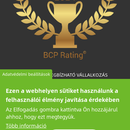
KIEMELTEN MEGBÍZHATÓ VÁLLALKOZÁS
Adatvédelmi beállítások
A BCP Rating© egyedileg fejlesztett speciális
Ezen a webhelyen sütiket használunk a
algoritmus, amely több mint egymillió magyar
felhasználói élmény javítása érdekében
vállalkozás céginformációs adataiból válogatja le és
Az Elfogadás gombra kattintva Ön hozzájárul
kategorizálja a vállalkozásokat megbízhatóságuk
ahhoz, hogy ezt megtegyük.
alapján.
Több információ