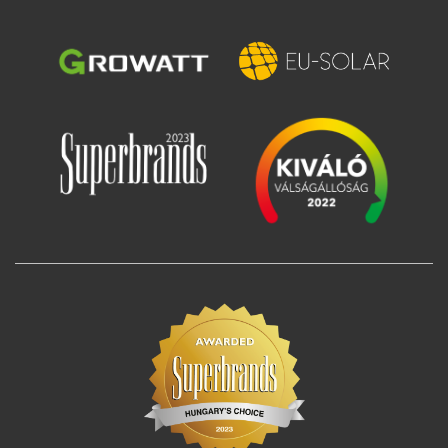
Image
Image
Image