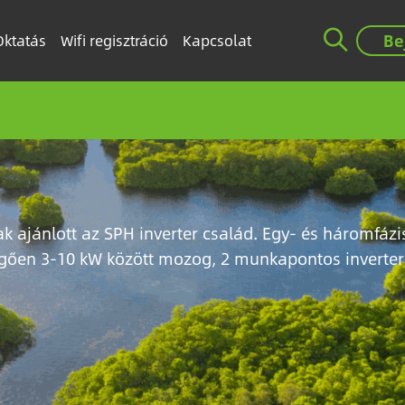
Be
Oktatás
Wifi regisztráció
Kapcsolat
jánlott az SPH inverter család. Egy- és háromfázisú
függően 3-10 kW között mozog, 2 munkapontos inverte