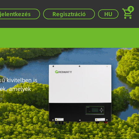
0
Válassza ki a ny
jelentkezés
Regisztráció
HU
Image
 kivitelben is
rek, amelyek