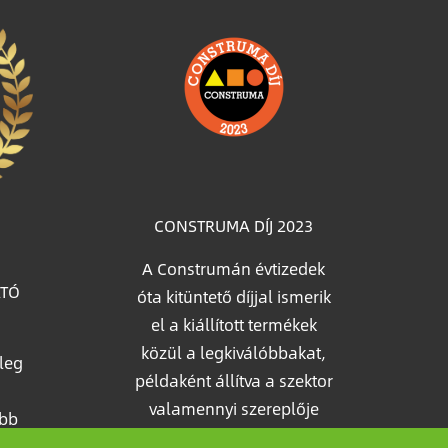
Image
CONSTRUMA DÍJ 2023
A Construmán évtizedek
ATÓ
óta kitüntető díjjal ismerik
el a kiállított termékek
közül a legkiválóbbakat,
leg
példaként állítva a szektor
valamennyi szereplője
öbb
számára. 2023-ben a
ar