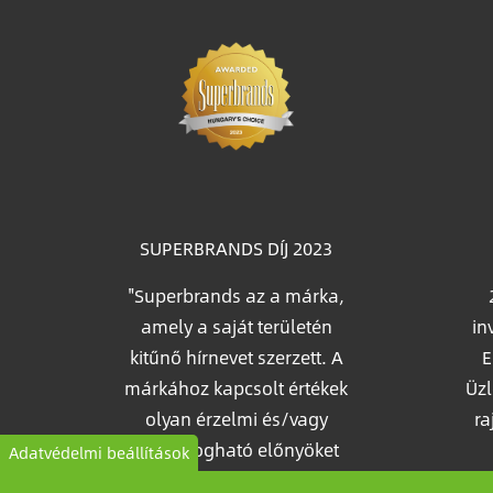
Im
SUPERBRANDS DÍJ 2023
"Superbrands az a márka,
amely a saját területén
in
kitűnő hírnevet szerzett. A
E
márkához kapcsolt értékek
Üzl
olyan érzelmi és/vagy
ra
kézzelfogható előnyöket
Adatvédelmi beállítások
nyújtanak, amelyet a
köz