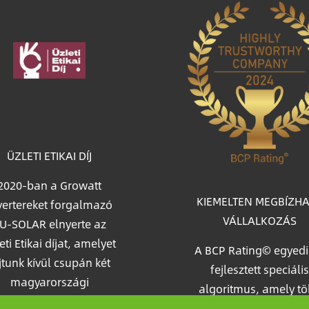
age
ÜZLETI ETIKAI DÍJ
2020-ban a Growatt
KIEMELTEN MEGBÍZH
vertereket forgalmazó
VÁLLALKOZÁS
U-SOLAR elnyerte az
eti Etikai díjat, amelyet
A BCP Rating© egyedi
jtunk kívül csupán két
fejlesztett speciális
magyarországi
algoritmus, amely t
épvállalatnak ítélt oda
mint egymillió magy