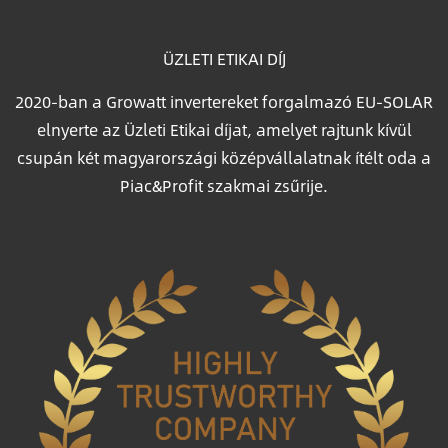
ÜZLETI ETIKAI DÍJ
2020-ban a Growatt invertereket forgalmazó EU-SOLAR
elnyerte az Üzleti Etikai díjat, amelyet rajtunk kívül
csupán két magyarországi középvállalatnak ítélt oda a
Piac&Profit szakmai zsűrije.