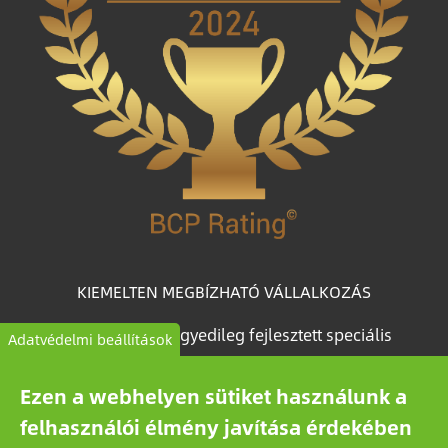
KIEMELTEN MEGBÍZHATÓ VÁLLALKOZÁS
A BCP Rating© egyedileg fejlesztett speciális
Adatvédelmi beállítások
algoritmus, amely több mint egymillió magyar
vállalkozás céginformációs adataiból válogatja le és
Ezen a webhelyen sütiket használunk a
kategorizálja a vállalkozásokat megbízhatóságuk
felhasználói élmény javítása érdekében
alapján.