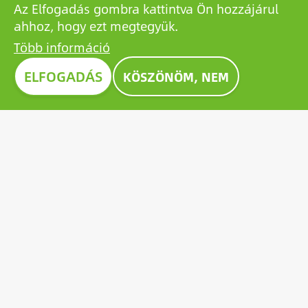
Az Elfogadás gombra kattintva Ön hozzájárul
ahhoz, hogy ezt megtegyük.
Több információ
Image
ELFOGADÁS
KÖSZÖNÖM, NEM
CONSTRUMA DÍJ 2023
A Construmán évtizedek óta kitüntető díjjal ismerik el
a kiállított termékek közül a legkiválóbbakat,
példaként állítva a szektor valamennyi szereplője
számára. 2023-ben a Growatt úttörő napelem-
akkumulátora is kiérdemelte az elismerő Construma
díjat.