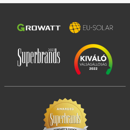
Image
Image
Image