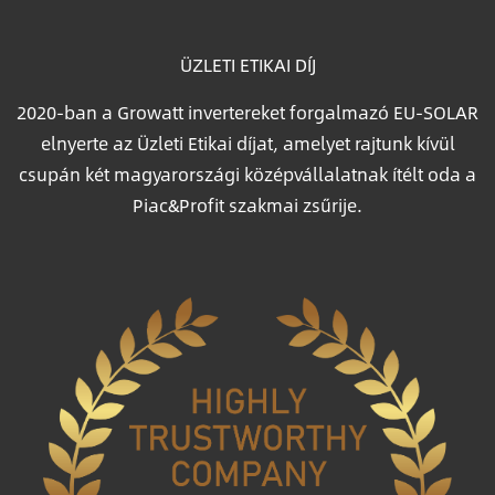
ÜZLETI ETIKAI DÍJ
2020-ban a Growatt invertereket forgalmazó EU-SOLAR
elnyerte az Üzleti Etikai díjat, amelyet rajtunk kívül
csupán két magyarországi középvállalatnak ítélt oda a
Piac&Profit szakmai zsűrije.