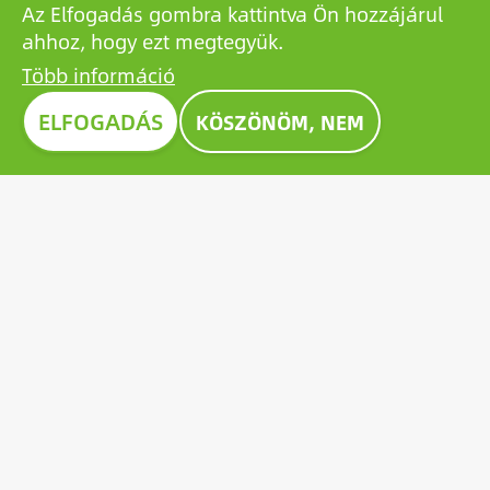
Az Elfogadás gombra kattintva Ön hozzájárul
ahhoz, hogy ezt megtegyük.
Több információ
Image
ELFOGADÁS
KÖSZÖNÖM, NEM
CONSTRUMA DÍJ 2023
A Construmán évtizedek óta kitüntető díjjal ismerik el
a kiállított termékek közül a legkiválóbbakat,
példaként állítva a szektor valamennyi szereplője
számára. 2023-ben a Growatt úttörő napelem-
akkumulátora is kiérdemelte az elismerő Construma
díjat.