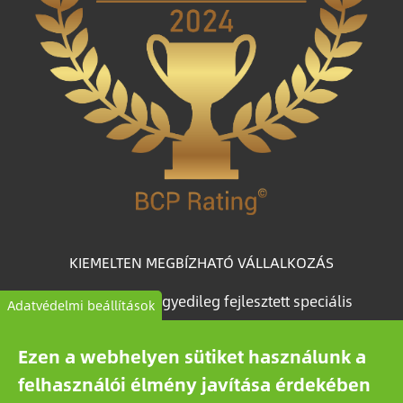
KIEMELTEN MEGBÍZHATÓ VÁLLALKOZÁS
A BCP Rating© egyedileg fejlesztett speciális
Adatvédelmi beállítások
algoritmus, amely több mint egymillió magyar
vállalkozás céginformációs adataiból válogatja le és
Ezen a webhelyen sütiket használunk a
kategorizálja a vállalkozásokat megbízhatóságuk
felhasználói élmény javítása érdekében
alapján.