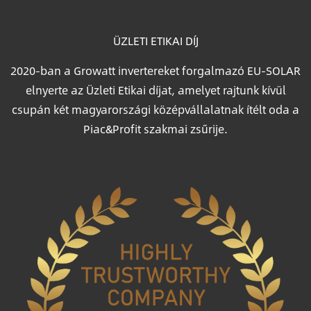
ÜZLETI ETIKAI DÍJ
2020-ban a Growatt invertereket forgalmazó EU-SOLAR
elnyerte az Üzleti Etikai díjat, amelyet rajtunk kívül
csupán két magyarországi középvállalatnak ítélt oda a
Piac&Profit szakmai zsűrije.