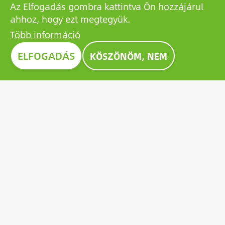
Az Elfogadás gombra kattintva Ön hozzájárul
ahhoz, hogy ezt megtegyük.
Több információ
Image
ELFOGADÁS
KÖSZÖNÖM, NEM
CONSTRUMA DÍJ 2023
A Construmán évtizedek óta kitüntető díjjal ismerik el
a kiállított termékek közül a legkiválóbbakat,
példaként állítva a szektor valamennyi szereplője
számára. 2023-ben a Growatt úttörő napelem-
akkumulátora is kiérdemelte az elismerő Construma
díjat.