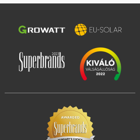
Image
Image
Image