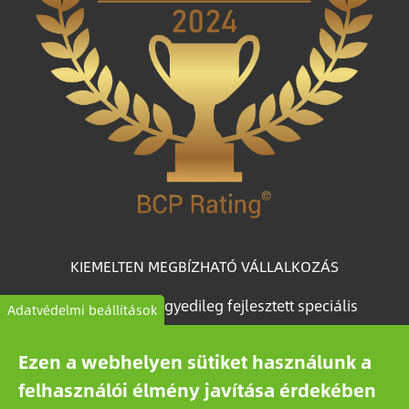
KIEMELTEN MEGBÍZHATÓ VÁLLALKOZÁS
A BCP Rating© egyedileg fejlesztett speciális
Adatvédelmi beállítások
algoritmus, amely több mint egymillió magyar
vállalkozás céginformációs adataiból válogatja le és
Ezen a webhelyen sütiket használunk a
kategorizálja a vállalkozásokat megbízhatóságuk
felhasználói élmény javítása érdekében
alapján.