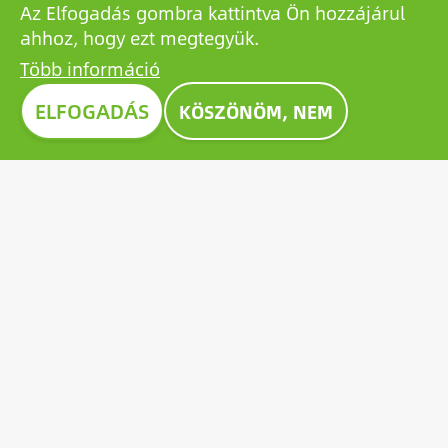
Az Elfogadás gombra kattintva Ön hozzájárul
ahhoz, hogy ezt megtegyük.
Több információ
Image
ELFOGADÁS
KÖSZÖNÖM, NEM
CONSTRUMA DÍJ 2023
A Construmán évtizedek óta kitüntető díjjal ismerik el
a kiállított termékek közül a legkiválóbbakat,
példaként állítva a szektor valamennyi szereplője
számára. 2023-ben a Growatt úttörő napelem-
akkumulátora is kiérdemelte az elismerő Construma
díjat.