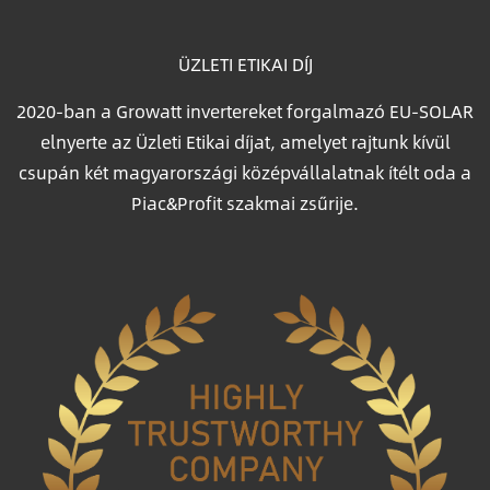
ÜZLETI ETIKAI DÍJ
2020-ban a Growatt invertereket forgalmazó EU-SOLAR
elnyerte az Üzleti Etikai díjat, amelyet rajtunk kívül
csupán két magyarországi középvállalatnak ítélt oda a
Piac&Profit szakmai zsűrije.