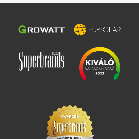
Image
Image
Image