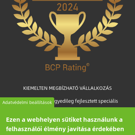
KIEMELTEN MEGBÍZHATÓ VÁLLALKOZÁS
A BCP Rating© egyedileg fejlesztett speciális
Adatvédelmi beállítások
algoritmus, amely több mint egymillió magyar
vállalkozás céginformációs adataiból válogatja le és
Ezen a webhelyen sütiket használunk a
kategorizálja a vállalkozásokat megbízhatóságuk
felhasználói élmény javítása érdekében
alapján.