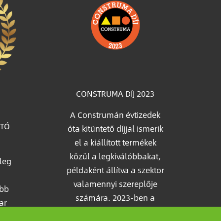
Image
CONSTRUMA DÍJ 2023
A Construmán évtizedek
ATÓ
óta kitüntető díjjal ismerik
el a kiállított termékek
közül a legkiválóbbakat,
leg
példaként állítva a szektor
valamennyi szereplője
öbb
számára. 2023-ben a
ar
Growatt úttörő napelem-
ációs