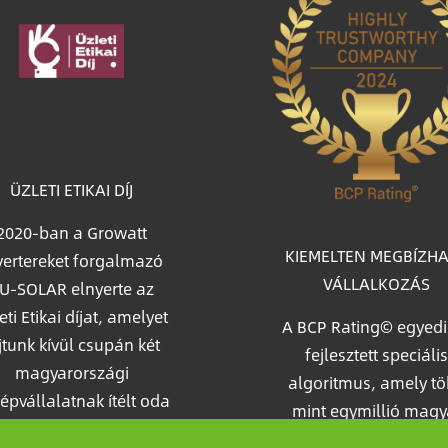
age
ÜZLETI ETIKAI DÍJ
2020-ban a Growatt
KIEMELTEN MEGBÍZH
vertereket forgalmazó
VÁLLALKOZÁS
U-SOLAR elnyerte az
eti Etikai díjat, amelyet
A BCP Rating© egyedi
jtunk kívül csupán két
fejlesztett speciális
magyarországi
algoritmus, amely t
épvállalatnak ítélt oda
mint egymillió magy
 Piac&Profit szakmai
vállalkozás céginform