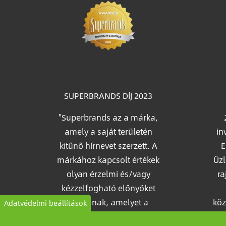
Im
SUPERBRANDS DÍJ 2023
"Superbrands az a márka,
amely a saját területén
in
kitűnő hírnevet szerzett. A
E
márkához kapcsolt értékek
Üzl
olyan érzelmi és/vagy
ra
kézzelfogható előnyöket
nyújtanak, amelyet a
köz
Adatvédelmi beállítások
fogyasztók elismerésének
a