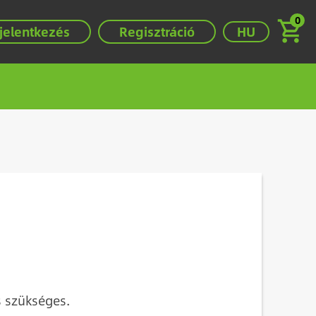
0
Válassza ki a ny
jelentkezés
Regisztráció
HU
 szükséges.