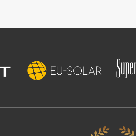
Image