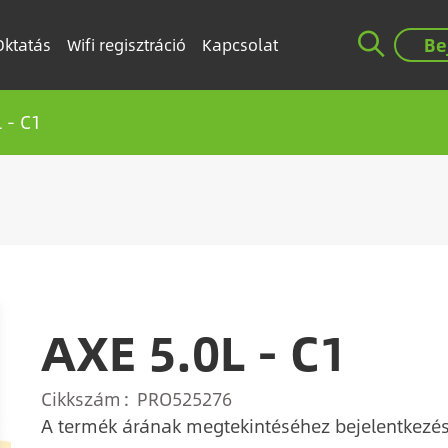
Be
Oktatás
Wifi regisztráció
Kapcsolat
 - C1
AXE 5.0L - C1
Cikkszám
PRO525276
A termék árának megtekintéséhez bejelentkezés