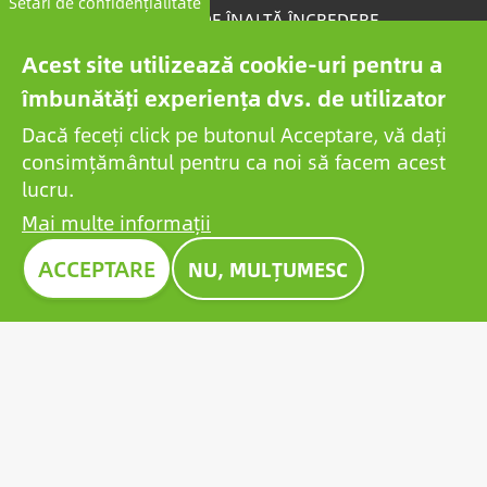
Setări de confidențialitate
COMPANIE DE ÎNALTĂ ÎNCREDERE
Acest site utilizează cookie-uri pentru a
BCP Rating© este un algoritm dezvoltat în mod unic
îmbunătăți experiența dvs. de utilizator
care selectează și clasifică companiile din peste un
milion de rapoarte de credit pentru a colecta companii
Dacă feceți click pe butonul Acceptare, vă dați
de încredere.
consimțământul pentru ca noi să facem acest
lucru.
Mai multe informații
ACCEPTARE
NU, MULȚUMESC
Imagine
PREMIUL CONSTRUMA 2023
Timp de zeci de ani, Construma a premiat cele mai