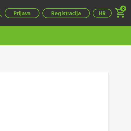
0
Válassza ki a ny
Prijava
Registracija
HR
.