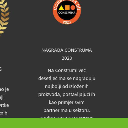
NAGRADA CONSTRUMA
2023
G
Na Construmi već
desetljećima se nagrađuju
najbolji od izloženih
o je
proizvoda, postavljajući ih
ji
kao primjer svim
vrtke
partnerima u sektoru.
tnih
Godine 2023 Growattova
edio
solarna baterija takodjer je