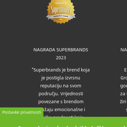
Slik
NAGRADA SUPERBRANDS
NA
2023
"Superbrands je brend koja
E
je postigla izvrsnu
Gro
reputaciju na svom
god
području. Vrijednosti
za 
povezane s brendom
žir
pružaju emocionalne i
Postavke privatnosti
fizičke prednosti koje
pružaju očekivane podrške