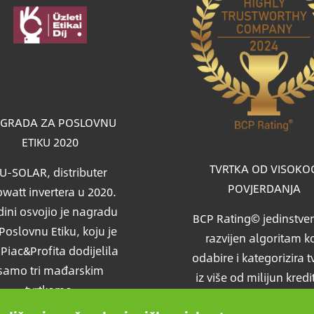
a
GRADA ZA POSLOVNU
ETIKU 2020
TVRTKA OD VISOKO
U-SOLAR, distributer
POVJERDANJA
watt invertera u 2020.
ini osvojio je nagradu
BCP Rating© jedinstven
Poslovnu Etiku, koju je
razvijen algoritam ko
i Piac&Profita dodijelila
odabire i kategorizira t
samo tri mađarskim
iz više od milijun kredi
tvrtkama.
izvješća kako bi uspor