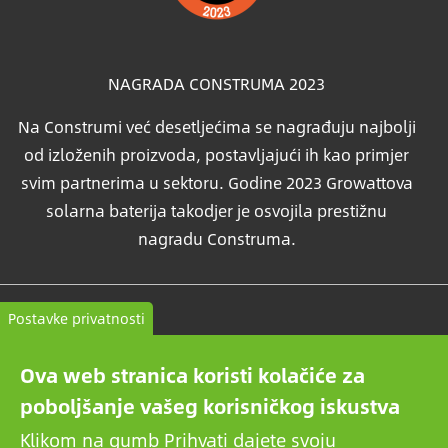
NAGRADA CONSTRUMA 2023
Na Construmi već desetljećima se nagrađuju najbolji
od izloženih proizvoda, postavljajući ih kao primjer
svim partnerima u sektoru. Godine 2023 Growattova
solarna baterija takodjer je osvojila prestižnu
nagradu Construma.
Kontakt
Postavke privatnosti
Opći uvjeti poslovanja
Ova web stranica koristi kolačiće za
Politika privatnosti
poboljšanje vašeg korisničkog iskustva
Klikom na gumb Prihvati dajete svoju