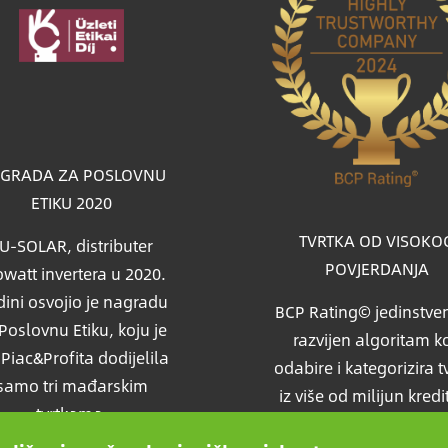
a
GRADA ZA POSLOVNU
ETIKU 2020
TVRTKA OD VISOKO
U-SOLAR, distributer
POVJERDANJA
watt invertera u 2020.
ini osvojio je nagradu
BCP Rating© jedinstven
Poslovnu Etiku, koju je
razvijen algoritam ko
i Piac&Profita dodijelila
odabire i kategorizira t
samo tri mađarskim
iz više od milijun kredi
tvrtkama.
izvješća kako bi uspor