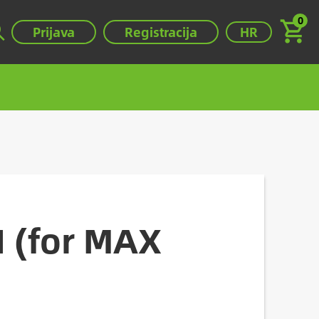
0
Válassza ki a ny
Prijava
Registracija
HR
 (for MAX
.