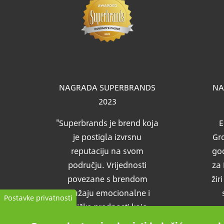
Slik
NAGRADA SUPERBRANDS
NA
2023
"Superbrands je brend koja
E
je postigla izvrsnu
Gro
reputaciju na svom
god
području. Vrijednosti
za 
povezane s brendom
žir
pružaju emocionalne i
Postavke privatnosti
fizičke prednosti koje
pružaju očekivane podrške