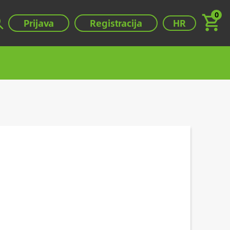
0
Válassza ki a ny
Prijava
Registracija
HR
.