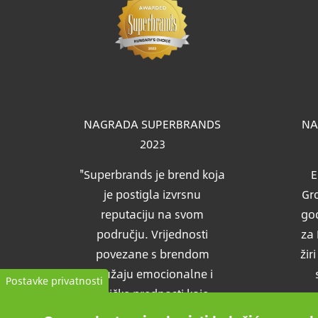
Slik
NAGRADA SUPERBRANDS
NA
2023
"Superbrands je brend koja
E
je postigla izvrsnu
Gro
reputaciju na svom
god
području. Vrijednosti
za 
povezane s brendom
žir
pružaju emocionalne i
Postavke privatnosti
fizičke prednosti koje
pružaju očekivane podrške