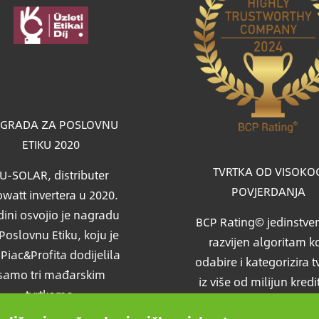
a
GRADA ZA POSLOVNU
ETIKU 2020
TVRTKA OD VISOKO
U-SOLAR, distributer
POVJERDANJA
watt invertera u 2020.
ini osvojio je nagradu
BCP Rating© jedinstven
Poslovnu Etiku, koju je
razvijen algoritam ko
i Piac&Profita dodijelila
odabire i kategorizira t
samo tri mađarskim
iz više od milijun kredi
tvrtkama.
izvješća kako bi uspor