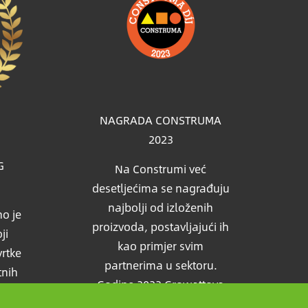
NAGRADA CONSTRUMA
2023
G
Na Construmi već
desetljećima se nagrađuju
najbolji od izloženih
o je
proizvoda, postavljajući ih
ji
kao primjer svim
vrtke
partnerima u sektoru.
tnih
Godine 2023 Growattova
edio
solarna baterija takodjer je