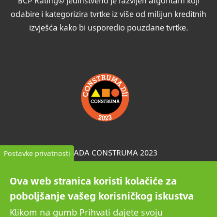
BCP Rating© jedinstveno je razvijen algoritam koji
odabire i kategorizira tvrtke iz više od milijun kreditnih
izvješća kako bi usporedio pouzdane tvrtke.
Slika
NAGRADA CONSTRUMA 2023
Postavke privatnosti
Na Construmi već desetljećima se nagrađuju najbolji
Ova web stranica koristi kolačiće za
od izloženih proizvoda, postavljajući ih kao primjer
poboljšanje vašeg korisničkog iskustva
svim partnerima u sektoru. Godine 2023 Growattova
Klikom na gumb Prihvati dajete svoju
solarna baterija takodjer je osvojila prestižnu