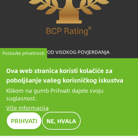
TVRTKA OD VISOKOG POVJERDANJA
Postavke privatnosti
BCP Rating© jedinstveno je razvijen algoritam koji
Ova web stranica koristi kolačiće za
odabire i kategorizira tvrtke iz više od milijun kreditnih
poboljšanje vašeg korisničkog iskustva
izvješća kako bi usporedio pouzdane tvrtke.
Klikom na gumb Prihvati dajete svoju
suglasnost.
Više informacija
Slika
PRIHVATI
NE, HVALA