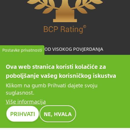
TVRTKA OD VISOKOG POVJERDANJA
Postavke privatnosti
BCP Rating© jedinstveno je razvijen algoritam koji
Ova web stranica koristi kolačiće za
odabire i kategorizira tvrtke iz više od milijun kreditnih
poboljšanje vašeg korisničkog iskustva
izvješća kako bi usporedio pouzdane tvrtke.
Klikom na gumb Prihvati dajete svoju
suglasnost.
Više informacija
Slika
PRIHVATI
NE, HVALA