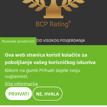
TVRTKA OD VISOKOG POVJERDANJA
Postavke privatnosti
BCP Rating© jedinstveno je razvijen algoritam koji
Ova web stranica koristi kolačiće za
odabire i kategorizira tvrtke iz više od milijun kreditnih
poboljšanje vašeg korisničkog iskustva
izvješća kako bi usporedio pouzdane tvrtke.
Klikom na gumb Prihvati dajete svoju
suglasnost.
Više informacija
Slika
PRIHVATI
NE, HVALA