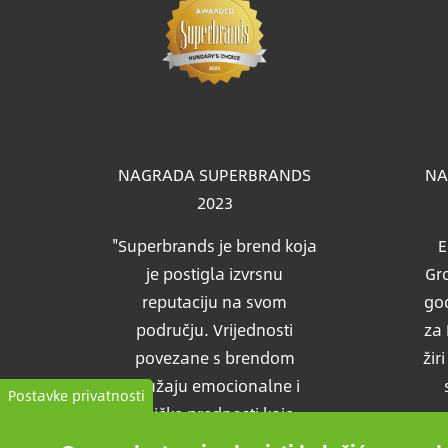
Slik
NAGRADA SUPERBRANDS
NA
2023
"Superbrands je brend koja
E
je postigla izvrsnu
Gro
reputaciju na svom
god
području. Vrijednosti
za 
povezane s brendom
žir
pružaju emocionalne i
Postavke privatnosti
fizičke prednosti koje
pružaju očekivane podrške