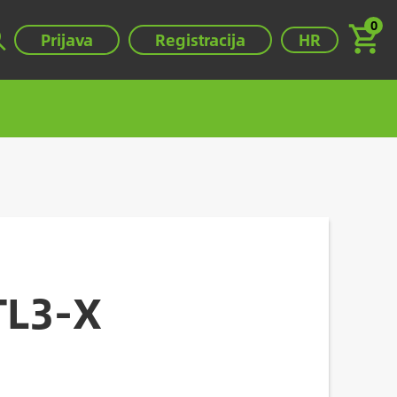
0
Válassza ki a ny
Prijava
Registracija
HR
TL3-X
.