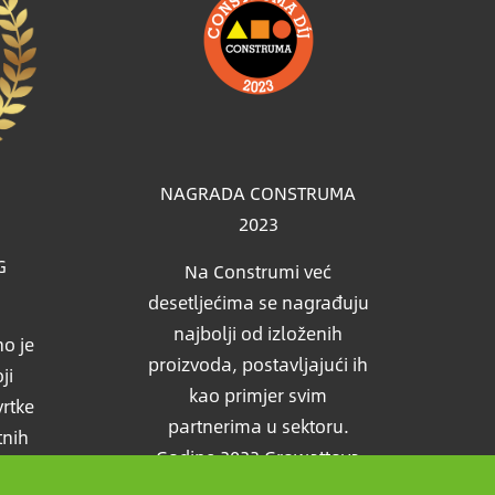
NAGRADA CONSTRUMA
2023
G
Na Construmi već
desetljećima se nagrađuju
najbolji od izloženih
o je
proizvoda, postavljajući ih
ji
kao primjer svim
vrtke
partnerima u sektoru.
tnih
Godine 2023 Growattova
edio
solarna baterija takodjer je