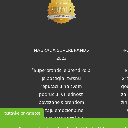
Slik
NAGRADA SUPERBRANDS
NA
2023
"Superbrands je brend koja
E
je postigla izvrsnu
Gro
reputaciju na svom
god
području. Vrijednosti
za 
povezane s brendom
žir
pružaju emocionalne i
Postavke privatnosti
fizičke prednosti koje
pružaju očekivane podrške