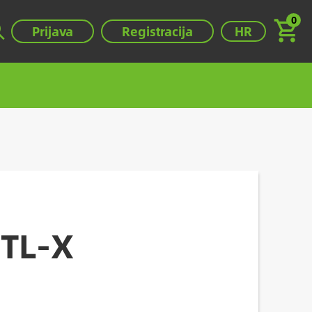
0
Válassza ki a ny
Prijava
Registracija
HR
0TL-X
.