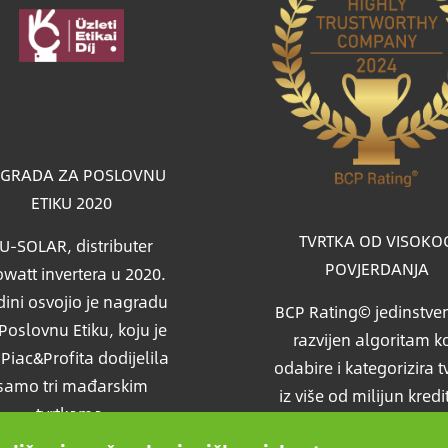
a
GRADA ZA POSLOVNU
ETIKU 2020
TVRTKA OD VISOKO
U-SOLAR, distributer
POVJERDANJA
watt invertera u 2020.
ini osvojio je nagradu
BCP Rating© jedinstven
Poslovnu Etiku, koju je
razvijen algoritam ko
i Piac&Profita dodijelila
odabire i kategorizira t
samo tri mađarskim
iz više od milijun kredi
tvrtkama.
izvješća kako bi uspor