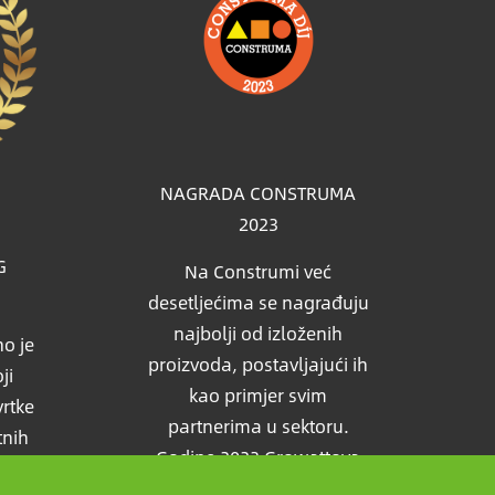
NAGRADA CONSTRUMA
2023
G
Na Construmi već
desetljećima se nagrađuju
najbolji od izloženih
o je
proizvoda, postavljajući ih
ji
kao primjer svim
vrtke
partnerima u sektoru.
tnih
Godine 2023 Growattova
edio
solarna baterija takodjer je