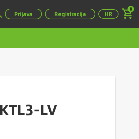
0
Válassza ki a ny
Prijava
Registracija
HR
KTL3-LV
.