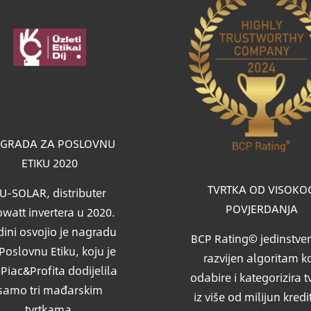
a
GRADA ZA POSLOVNU
ETIKU 2020
TVRTKA OD VISOKO
U-SOLAR, distributer
POVJERDANJA
watt invertera u 2020.
ini osvojio je nagradu
BCP Rating© jedinstven
Poslovnu Etiku, koju je
razvijen algoritam ko
i Piac&Profita dodijelila
odabire i kategorizira t
samo tri mađarskim
iz više od milijun kredi
tvrtkama.