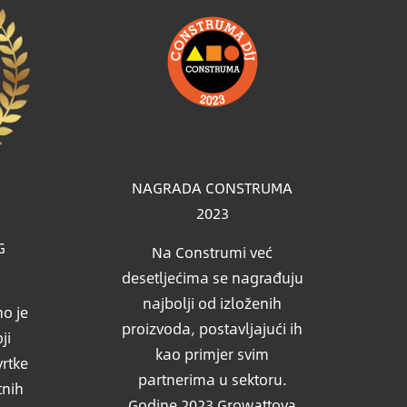
Slika
NAGRADA CONSTRUMA
2023
G
Na Construmi već
desetljećima se nagrađuju
najbolji od izloženih
o je
proizvoda, postavljajući ih
ji
kao primjer svim
vrtke
partnerima u sektoru.
tnih
Godine 2023 Growattova