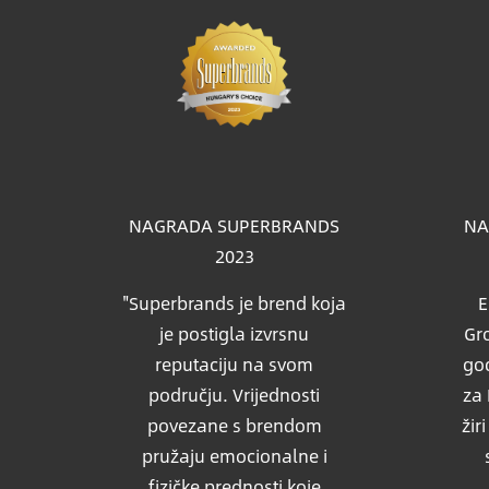
Slik
NAGRADA SUPERBRANDS
NA
2023
"Superbrands je brend koja
E
je postigla izvrsnu
Gro
reputaciju na svom
god
području. Vrijednosti
za 
povezane s brendom
žir
pružaju emocionalne i
fizičke prednosti koje