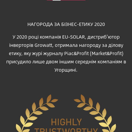
НАГОРОДА ЗА БІЗНЕС-ЕТИКУ 2020
У 2020 році компанія EU-SOLAR, дистриб'ютор
інверторів Growatt, отримала нагороду за ділову
етику, яку журі журналу Piac&Profit (Market&Profit)
присудило лише двом іншим середнім компаніям в
Угорщині.