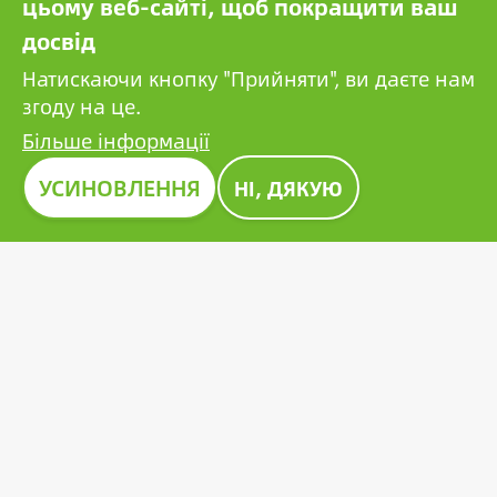
цьому веб-сайті, щоб покращити ваш
компаній.
досвід
Натискаючи кнопку "Прийняти", ви даєте нам
згоду на це.
Більше інформації
Зображення
УСИНОВЛЕННЯ
НІ, ДЯКУЮ
ПРЕМІЯ CONSTRUMA 2023
Протягом десятиліть Construma відзначає
найкращі з представлених продуктів почесною
нагородою, подаючи приклад усім гравцям у
цьому секторі. Новаторська фотоелектрична
батарея Growatt також отримала престижну