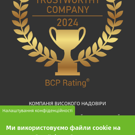
КОМПАНІЯ ВИСОКОГО НАДОВІРИ
Налаштування конфіденційності
BCP Rating© — це унікальний алгоритм, який
відбирає та класифікує компанії з більш ніж одного
Ми використовуємо файли cookie на
мільйона кредитних звітів для порівняння надійних