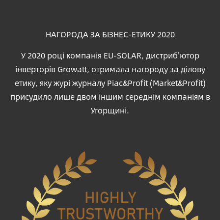
НАГОРОДА ЗА БІЗНЕС-ЕТИКУ 2020
У 2020 році компанія EU-SOLAR, дистриб'ютор
інверторів Growatt, отримала нагороду за ділову
етику, яку журі журналу Piac&Profit (Market&Profit)
присудило лише двом іншим середнім компаніям в
Угорщині.