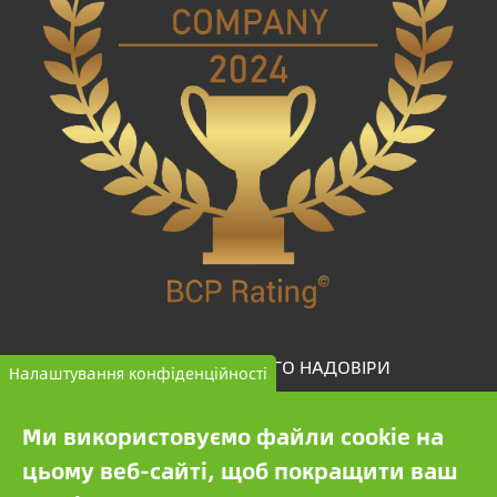
КОМПАНІЯ ВИСОКОГО НАДОВІРИ
Налаштування конфіденційності
BCP Rating© — це унікальний алгоритм, який
Ми використовуємо файли cookie на
відбирає та класифікує компанії з більш ніж одного
цьому веб-сайті, щоб покращити ваш
мільйона кредитних звітів для порівняння надійних