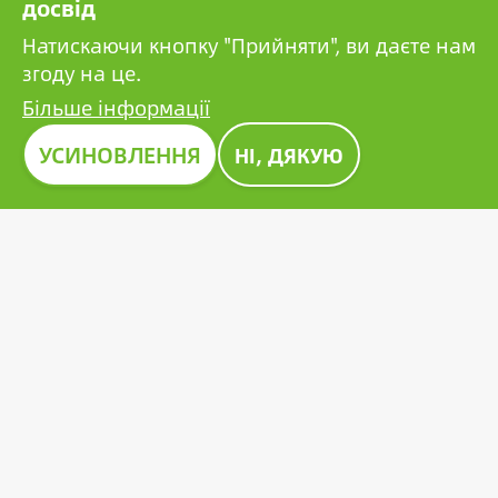
досвід
компаній.
Натискаючи кнопку "Прийняти", ви даєте нам
згоду на це.
Більше інформації
Зображення
УСИНОВЛЕННЯ
НІ, ДЯКУЮ
ПРЕМІЯ CONSTRUMA 2023
Протягом десятиліть Construma відзначає
найкращі з представлених продуктів почесною
нагородою, подаючи приклад усім гравцям у
цьому секторі. Новаторська фотоелектрична
батарея Growatt також отримала престижну