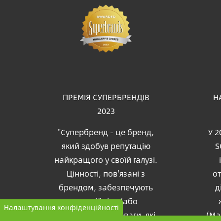
Зо
ПРЕМІЯ СУПЕРБРЕНДІВ
Н
2023
"Супербренд - це бренд,
У 2
який здобув репутацію
S
найкращого у своїй галузі.
Цінності, пов'язані з
о
брендом, забезпечують
д
емоційні та/або
Налаштування конфіденційності
матеріальні переваги, які
(Ma