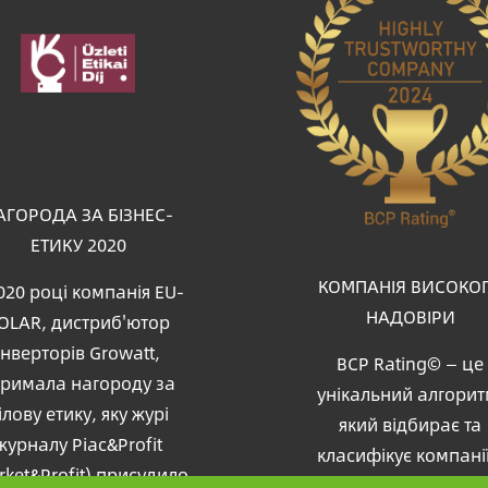
браження
АГОРОДА ЗА БІЗНЕС-
ЕТИКУ 2020
КОМПАНІЯ ВИСОКО
020 році компанія EU-
НАДОВІРИ
OLAR, дистриб'ютор
інверторів Growatt,
BCP Rating© — це
тримала нагороду за
унікальний алгорит
ілову етику, яку журі
який відбирає та
журналу Piac&Profit
класифікує компанії
rket&Profit) присудило
більш ніж одного