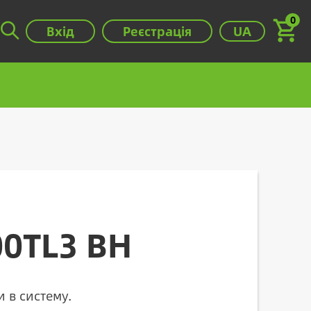
0
Виберіть мову
Вхід
Реєстрація
UA
00TL3 BH
и в систему.