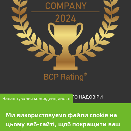
КОМПАНІЯ ВИСОКОГО НАДОВІРИ
Налаштування конфіденційності
BCP Rating© — це унікальний алгоритм, який
Ми використовуємо файли cookie на
відбирає та класифікує компанії з більш ніж одного
цьому веб-сайті, щоб покращити ваш
мільйона кредитних звітів для порівняння надійних