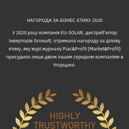
НАГОРОДА ЗА БІЗНЕС-ЕТИКУ 2020
У 2020 році компанія EU-SOLAR, дистриб'ютор
інверторів Growatt, отримала нагороду за ділову
етику, яку журі журналу Piac&Profit (Market&Profit)
присудило лише двом іншим середнім компаніям в
Угорщині.