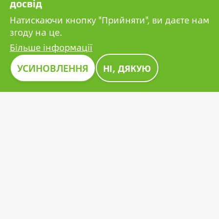
досвід
компаній.
Натискаючи кнопку "Прийняти", ви даєте нам
згоду на це.
Більше інформації
Зображення
УСИНОВЛЕННЯ
НІ, ДЯКУЮ
ПРЕМІЯ CONSTRUMA 2023
Протягом десятиліть Construma відзначає
найкращі з представлених продуктів почесною
нагородою, подаючи приклад усім гравцям у
цьому секторі. Новаторська фотоелектрична
батарея Growatt також отримала престижну