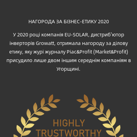
НАГОРОДА ЗА БІЗНЕС-ЕТИКУ 2020
У 2020 році компанія EU-SOLAR, дистриб'ютор
інверторів Growatt, отримала нагороду за ділову
етику, яку журі журналу Piac&Profit (Market&Profit)
присудило лише двом іншим середнім компаніям в
Угорщині.