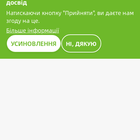
досвід
компаній.
Натискаючи кнопку "Прийняти", ви даєте нам
згоду на це.
Більше інформації
Зображення
УСИНОВЛЕННЯ
НІ, ДЯКУЮ
ПРЕМІЯ CONSTRUMA 2023
Протягом десятиліть Construma відзначає
найкращі з представлених продуктів почесною
нагородою, подаючи приклад усім гравцям у
цьому секторі. Новаторська фотоелектрична
батарея Growatt також отримала престижну