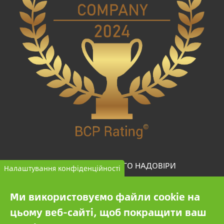
КОМПАНІЯ ВИСОКОГО НАДОВІРИ
Налаштування конфіденційності
BCP Rating© — це унікальний алгоритм, який
Ми використовуємо файли cookie на
відбирає та класифікує компанії з більш ніж одного
цьому веб-сайті, щоб покращити ваш
мільйона кредитних звітів для порівняння надійних