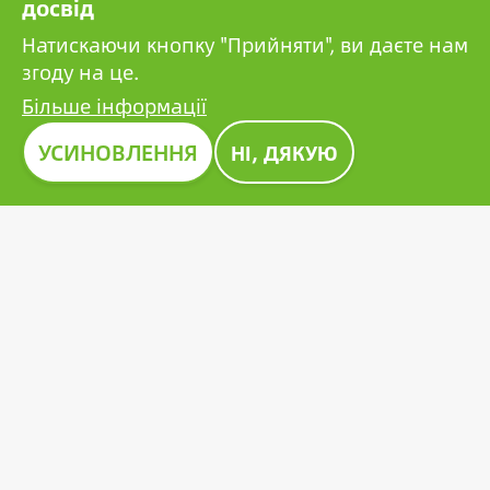
досвід
компаній.
Натискаючи кнопку "Прийняти", ви даєте нам
згоду на це.
Більше інформації
Зображення
УСИНОВЛЕННЯ
НІ, ДЯКУЮ
ПРЕМІЯ CONSTRUMA 2023
Протягом десятиліть Construma відзначає
найкращі з представлених продуктів почесною
нагородою, подаючи приклад усім гравцям у
цьому секторі. Новаторська фотоелектрична
батарея Growatt також отримала престижну