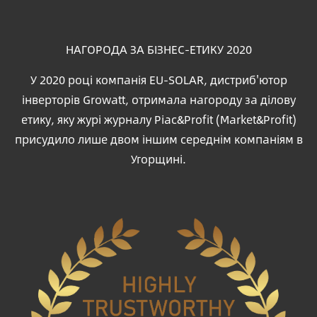
НАГОРОДА ЗА БІЗНЕС-ЕТИКУ 2020
У 2020 році компанія EU-SOLAR, дистриб'ютор
інверторів Growatt, отримала нагороду за ділову
етику, яку журі журналу Piac&Profit (Market&Profit)
присудило лише двом іншим середнім компаніям в
Угорщині.