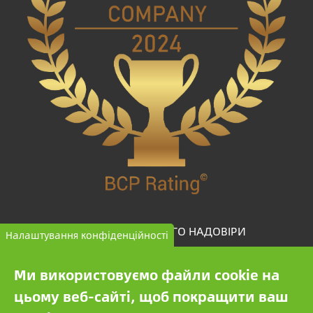
КОМПАНІЯ ВИСОКОГО НАДОВІРИ
Налаштування конфіденційності
BCP Rating© — це унікальний алгоритм, який
Ми використовуємо файли cookie на
відбирає та класифікує компанії з більш ніж одного
цьому веб-сайті, щоб покращити ваш
мільйона кредитних звітів для порівняння надійних