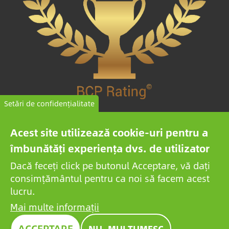
Setări de confidențialitate
COMPANIE DE ÎNALTĂ ÎNCREDERE
Acest site utilizează cookie-uri pentru a
îmbunătăți experiența dvs. de utilizator
BCP Rating© este un algoritm dezvoltat în mod unic
care selectează și clasifică companiile din peste un
Dacă feceți click pe butonul Acceptare, vă dați
milion de rapoarte de credit pentru a colecta companii
consimțământul pentru ca noi să facem acest
lucru.
de încredere.
Mai multe informații
ACCEPTARE
NU, MULȚUMESC