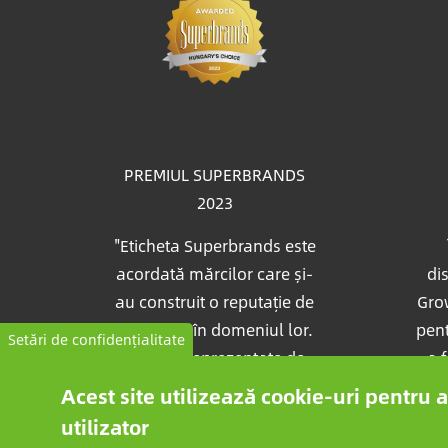
Ima
PREMIUL SUPERBRANDS
2023
"Eticheta Superbrands este
acordată mărcilor care și-
dis
au construit o reputație de
Grow
excelență în domeniul lor.
pent
Setări de confidențialitate
Valorile reprezentate de
a 
marcă oferă beneficii pe
dou
Acest site utilizează cookie-uri pentru
care consumatorii le
U
utilizator
recunosc și care nu le