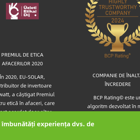
gine
PREMIUL DE ETICA
AFACERILOR 2020
COMPANIE DE ÎNAL
În 2020, EU-SOLAR,
ÎNCREDERE
tribuitor de invertoare
att, a câștigat Premiul
BCP Rating© este u
ru etică în afaceri, care
algoritm dezvoltat în
fost acordat doar altor
unic care selectează 
ă companii mijlocii din
 a îmbunătăți experiența dvs. de
clasifică companiile 
ngaria de către juriul
peste un milion de rap
Piac&Profit.