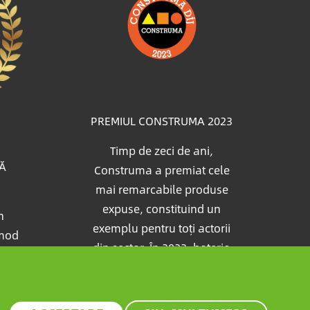
PREMIUL CONSTRUMA 2023
Timp de zeci de ani,
TĂ
Construma a premiat cele
mai remarcabile produse
expuse, constituind un
n
exemplu pentru toți actorii
 mod
din sector. În 2023, bateria
și
de pionierat al Growatt a
din
primit, de asemenea,
oarte
prestigiosul premiu