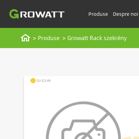
Sari
la
Produse
Despre noi
conținutul
principal
Breadcrumb
Acasă
Produse
Growatt Rack szekrény