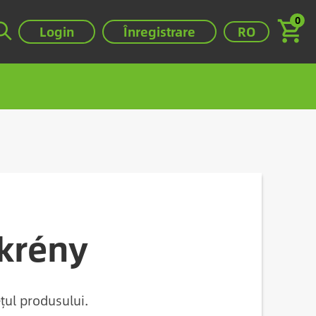
0
Selectați-vă lim
Login
Înregistrare
RO
krény
țul produsului.