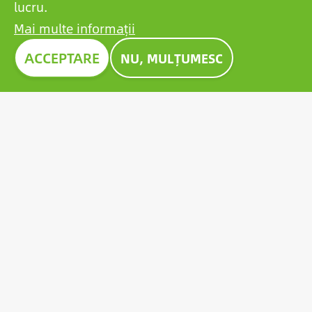
lucru.
Mai multe informații
Imagine
ACCEPTARE
NU, MULȚUMESC
PREMIUL CONSTRUMA 2023
Timp de zeci de ani, Construma a premiat cele mai
remarcabile produse expuse, constituind un
exemplu pentru toți actorii din sector. În 2023, bateria
de pionierat al Growatt a primit, de asemenea,
prestigiosul premiu Construma.