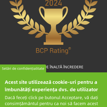
COMPANIE DE ÎNALTĂ ÎNCREDERE
Setări de confidențialitate
BCP Rating© este un algoritm dezvoltat în mod unic
Acest site utilizează cookie-uri pentru a
care selectează și clasifică companiile din peste un
îmbunătăți experiența dvs. de utilizator
milion de rapoarte de credit pentru a colecta companii
Dacă feceți click pe butonul Acceptare, vă dați
de încredere.
consimțământul pentru ca noi să facem acest