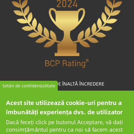
COMPANIE DE ÎNALTĂ ÎNCREDERE
Setări de confidențialitate
BCP Rating© este un algoritm dezvoltat în mod unic
Acest site utilizează cookie-uri pentru a
care selectează și clasifică companiile din peste un
îmbunătăți experiența dvs. de utilizator
milion de rapoarte de credit pentru a colecta companii
Dacă feceți click pe butonul Acceptare, vă dați
de încredere.
consimțământul pentru ca noi să facem acest