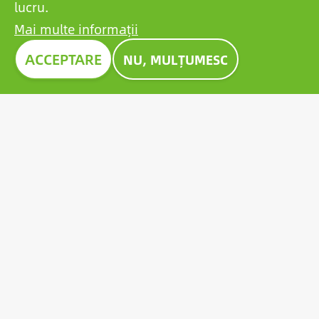
lucru.
Mai multe informații
Imagine
ACCEPTARE
NU, MULȚUMESC
PREMIUL CONSTRUMA 2023
Timp de zeci de ani, Construma a premiat cele mai
remarcabile produse expuse, constituind un
exemplu pentru toți actorii din sector. În 2023, bateria
de pionierat al Growatt a primit, de asemenea,
prestigiosul premiu Construma.