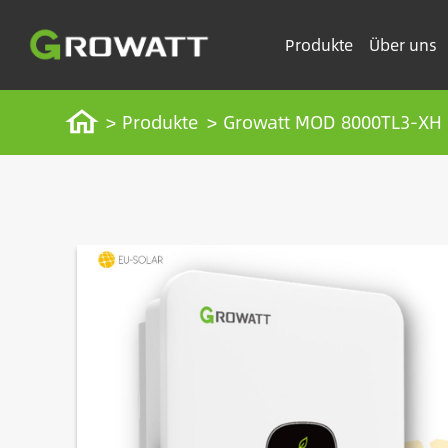
Direkt
zum
Produkte
Über uns
Inhalt
Pfadnavigation
Startseite
Produkte
Growatt MOD 8000TL3-XH