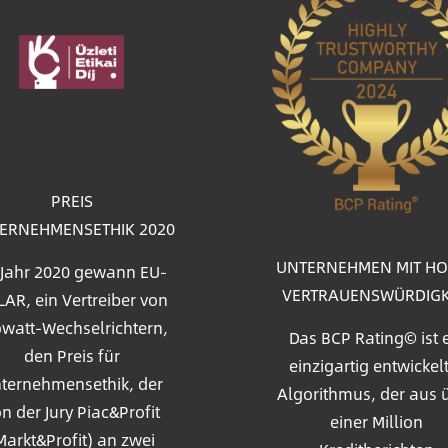
d
PREIS
ERNEHMENSETHIK 2020
UNTERNEHMEN MIT H
 Jahr 2020 gewann EU-
VERTRAUENSWÜRDIGK
AR, ein Vertreiber von
watt-Wechselrichtern,
Das BCP Rating© ist 
den Preis für
einzigartig entwickel
ternehmensethik, der
Algorithmus, der aus 
n der Jury Piac&Profit
einer Million
Markt&Profit) an zwei