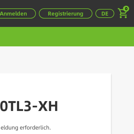
0
Wählen Sie Ihre
Anmelden
Registrierung
DE
00TL3-XH
eldung erforderlich.