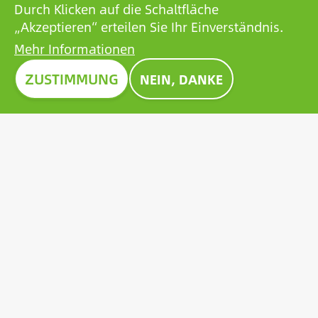
Durch Klicken auf die Schaltfläche
„Akzeptieren“ erteilen Sie Ihr Einverständnis.
Mehr Informationen
Bild
ZUSTIMMUNG
NEIN, DANKE
PREIS CONSTRUMA 2023
Seit Jahrzehnten zeichnet die Construma die besten
Produkte der Ausstellung mit einem Preis aus. Die
Preisträger sind Vorbilder für alle Akteure des
Sektors. Im Jahr 2023 wurde die bahnbrechende
Solarbatterie von Growatt mit dem renommierten
Construma-Preis ausgezeichnet.