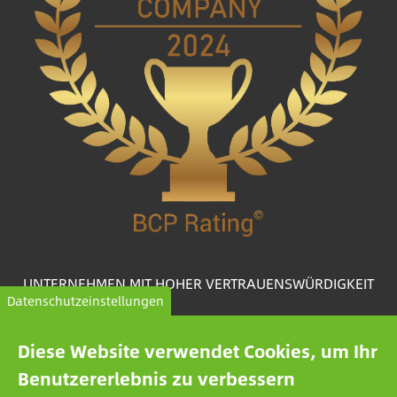
UNTERNEHMEN MIT HOHER VERTRAUENSWÜRDIGKEIT
Datenschutzeinstellungen
Das BCP Rating© ist ein einzigartig entwickelter
Algorithmus, der aus über einer Million Kreditberichten
Diese Website verwendet Cookies, um Ihr
Unternehmen auswählt und kategorisiert, um
Benutzererlebnis zu verbessern
vertrauenswürdige Unternehmen zusammenzustellen.