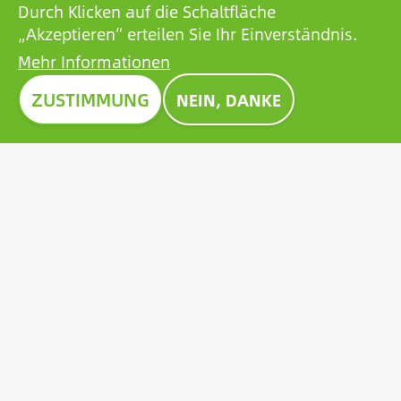
Durch Klicken auf die Schaltfläche
„Akzeptieren“ erteilen Sie Ihr Einverständnis.
Mehr Informationen
Bild
ZUSTIMMUNG
NEIN, DANKE
PREIS CONSTRUMA 2023
Seit Jahrzehnten zeichnet die Construma die besten
Produkte der Ausstellung mit einem Preis aus. Die
Preisträger sind Vorbilder für alle Akteure des
Sektors. Im Jahr 2023 wurde die bahnbrechende
Solarbatterie von Growatt mit dem renommierten
Construma-Preis ausgezeichnet.