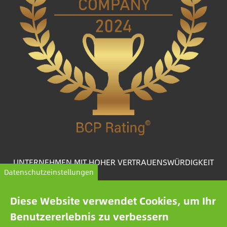
UNTERNEHMEN MIT HOHER VERTRAUENSWÜRDIGKEIT
Datenschutzeinstellungen
Das BCP Rating© ist ein einzigartig entwickelter
Algorithmus, der aus über einer Million Kreditberichten
Diese Website verwendet Cookies, um Ihr
Unternehmen auswählt und kategorisiert, um
Benutzererlebnis zu verbessern
vertrauenswürdige Unternehmen zusammenzustellen.