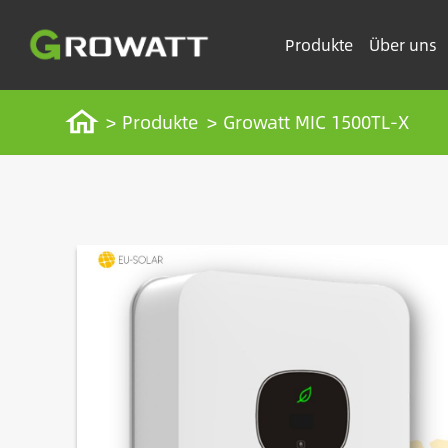
Direkt
zum
Produkte
Über uns
Inhalt
Pfadnavigation
Startseite
Produkte
Growatt MIC 1500TL-X