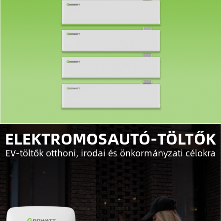
ELEKTROMOSAUTÓ-TÖLTŐK
EV-töltők otthoni, irodai és önkormányzati célokra