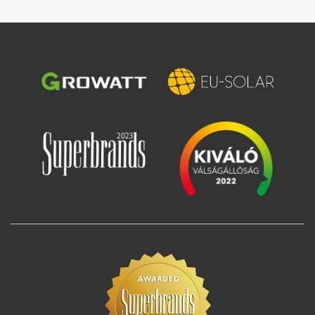
Image
Image
Image