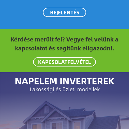
BEJELENTÉS
Kérdése merült fel? Vegye fel velünk a
kapcsolatot és segítünk eligazodni.
KAPCSOLATFELVÉTEL
NAPELEM INVERTEREK
Lakossági és üzleti modellek