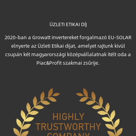
ÜZLETI ETIKAI DÍJ
2020-ban a Growatt invertereket forgalmazó EU-SOLAR
elnyerte az Üzleti Etikai díjat, amelyet rajtunk kívül
csupán két magyarországi középvállalatnak ítélt oda a
Piac&Profit szakmai zsűrije.