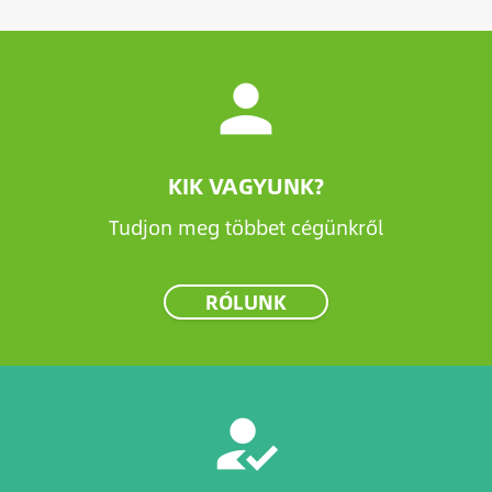
person
KIK VAGYUNK?
Tudjon meg többet cégünkről
RÓLUNK
how_to_reg