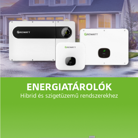
ENERGIATÁROLÓK
Hibrid és szigetüzemű rendszerekhez